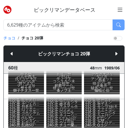
ビックリマンデータベース
チョコ
チョコ 20弾
ビックリマンチョコ 20弾
60
種
48
mm
1989/06
申る伯
辰統一世
アウグス子's
ペルセ酉主
パ巳ロ
ダリ丑
戌ドリヒ大王
午ノフ王
アン寅ネット
ムガール亥
コンスタン未
卯帝
狸アヌス
ミ蛙帝
猫ライ一世
マングス珍
麒麟ザー公
光亀帝
蟹大帝
狼ュール一世
驢馬ンリ一世
獅子チヌス一世
蚤ノフ王
蝙蝠ヒ伯
229-悪
キャメロデオ
229-次
ホーサフィン
229-天
オーストルーザー
230-悪
マハジャテレス
230-次
クシャンタ
230-天
ヒンドン
231-悪
アントロイメ
231-次
蝶子良
231-天
芋丁止
232-悪
貝老与
232-次
スネイル念
232-天
サンゴ3如天
233-悪
ハッカニアン
233-次
パソン
233-天
ファミーごん
234-悪
フェスティバー
234-次
のりのん
234-天
カーニボン
235-悪
ゴロシアム
235-次
エリースター
235-天
ドームンク
236-悪
シバム
236-次
クィーンサヌア
236-天
コカバン
237-悪
Oルガン
237-次
Lクトン公
237-天
Pアンノ
238-悪
レンタンぴん
238-次
こげ面公
238-天
七林
239-悪
おデジん
239-次
ウォッ珍
239-天
アナログース
240-悪
乱雑SO
240-次
チュー蘭チャン
240-天
Qコン