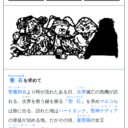
せんとじゅえる
聖石
を求めて
せいまわごう
じかい
聖魔和合
より時が流れたある日、
次界
滅亡の危機が訪
じかい
せんとじゅえる
れる。
次界
を救う鍵を握る『
聖石
』を求め
マルコ
ら
せいしんなでぃあ
は旅に出る。訪れた地は
ハートタンク
。
聖神ナディア
まんせいら
の使徒が治める地。だがその頃、
曼聖羅
の女王
いせいめでぃあ