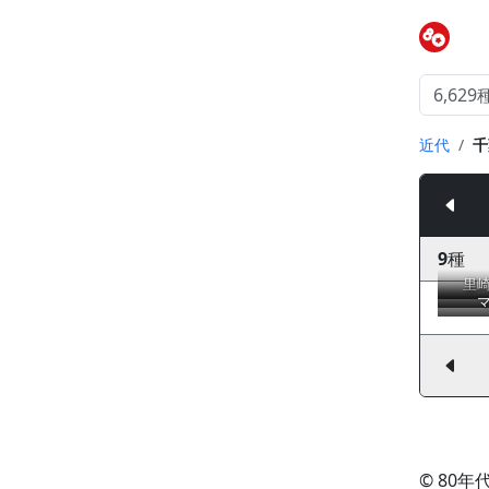
近代
千
9
種
里
© 80年