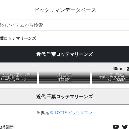
ビックリマンデータベース
葉ロッテマリーンズ
近代 千葉ロッテマリーンズ
48
mm
崎ゼウス＆里ガシ魔
井口資仁
福浦和也
吉田裕太
謎の魚
里崎ゼウス＆マー
マリーンズセウス
井口資仁
佐々木朗希
近代 千葉ロッテマリーンズ
出典元
© LOTTE ビックリマン
代倶楽部