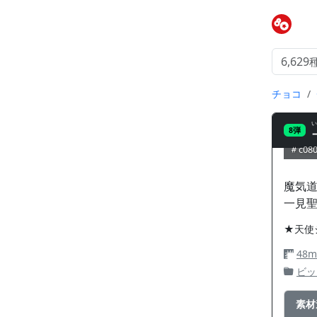
チョコ
い
8弾
c08
魔気
一見
★天使
48
ビッ
素材