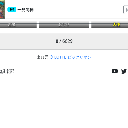
一見尚神
8弾
悪魔
お守り
天使
0
/ 6629
出典元
© LOTTE ビックリマン
代倶楽部