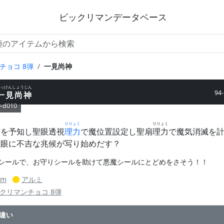
ビックリマンデータベース
チョコ 8弾
一見尚神
っけんしょうじん
94
一見尚神
0-d010
りりょく
りりょく
道を予知し聖眼透視
理力
で魔位置設定し聖扇
理力
で魔気消滅を
聖眼に不吉な兆候が写り始めだす？
シールで、お守りシールを助けて悪魔シールにとどめをさそう！！
mm
アルミ
クリマンチョコ 8弾
違い