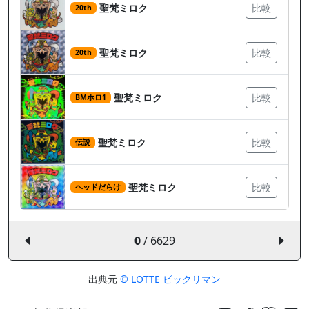
聖梵ミロク
比較
20th
聖梵ミロク
比較
20th
聖梵ミロク
比較
BMホロ1
聖梵ミロク
比較
伝説
聖梵ミロク
比較
ヘッドだらけ
0
/ 6629
出典元
© LOTTE ビックリマン