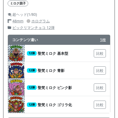
ミロク因子
超ヘッド(1/80)
48mm
ホログラム
ビックリマンチョコ 12弾
コンテンツ違い
5種
聖梵ミロク 基本型
比較
12弾
聖梵ミロク 青影
比較
12弾
聖梵ミロク ピンク影
比較
12弾
聖梵ミロク ゴリラ化
比較
12弾