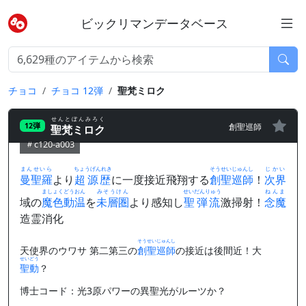
ビックリマンデータベース
チョコ
チョコ 12弾
聖梵ミロク
せんとぼんみろく
創聖巡師
12弾
聖梵ミロク
c120-a003
まんせいら
ちょうげんれき
そうせいじゅんし
じかい
曼聖羅
より
超源歴
に一度接近飛翔する
創聖巡師
！
次界
ましょくどうおん
みそうけん
せいだんりゅう
ねんま
域の
魔色動温
を
未層圏
より感知し
聖弾流
激掃射！
念魔
造霊消化
そうせいじゅんし
天使界のウワサ 第二第三の
創聖巡師
の接近は後間近！大
せいどう
聖動
？
博士コード：光3原パワーの異聖光がルーツか？