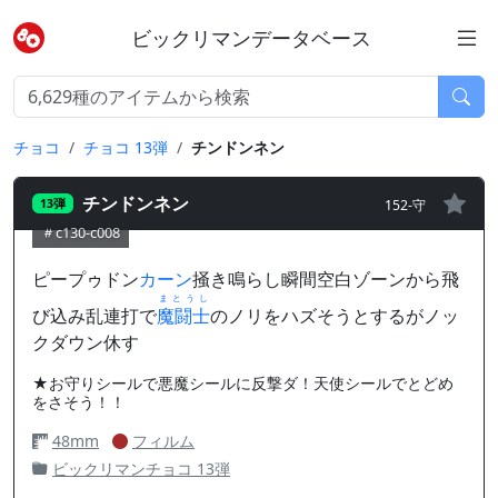
ビックリマンデータベース
チョコ
チョコ 13弾
チンドンネン
チンドンネン
152-守
13弾
c130-c008
ピープゥドン
カーン
掻き鳴らし瞬間空白ゾーンから飛
まとうし
び込み乱連打で
魔闘士
のノリをハズそうとするがノッ
クダウン休す
★お守りシールで悪魔シールに反撃ダ！天使シールでとどめ
をさそう！！
48mm
フィルム
ビックリマンチョコ 13弾