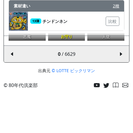
素材違い
2種
チンドンネン
比較
13弾
悪魔
お守り
天使
0
/ 6629
出典元
© LOTTE ビックリマン
© 80年代倶楽部