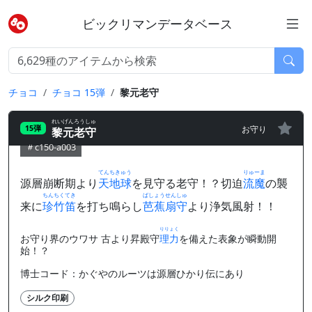
ビックリマンデータベース
チョコ
チョコ 15弾
黎元老守
れいげんろうしゅ
お守り
15弾
黎元老守
c150-a003
てんちきゅう
りゅーま
源層崩断期より
天地球
を見守る老守！？切迫
流魔
の襲
ちんちくてき
ばしょうせんしゅ
来に
珍竹笛
を打ち鳴らし
芭蕉扇守
より浄気風射！！
りりょく
お守り界のウワサ 古より昇殿守
理力
を備えた表象が瞬動開
始！？
博士コード：かぐやのルーツは源層ひかり伝にあり
シルク印刷