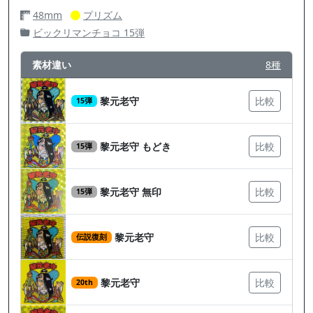
48mm
プリズム
ビックリマンチョコ 15弾
素材違い
8種
黎元老守
比較
15弾
黎元老守 もどき
比較
15弾
黎元老守 無印
比較
15弾
黎元老守
比較
伝説復刻
黎元老守
比較
20th