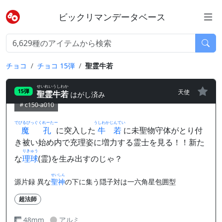
ビックリマンデータベース
チョコ
チョコ 15弾
聖霊牛若
せいれいうしわか
天使
15弾
聖霊牛若
はがし済み
c150-a010
でびるびっぐくれーたー
うしわかじんてい
魔孔
に突入した
牛若
に未聖物守体がとり付
き被い始め内で充理姿に増力する霊士を見る！！新た
りきゅう
な
理球
(霊)を生み出すのじゃ？
せいしん
源片録 異な
聖神
の下に集う隠子対は一六角星包囲型
超法師
48mm
アルミ