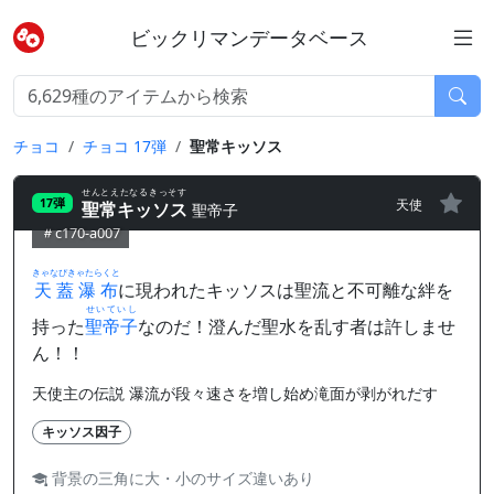
ビックリマンデータベース
チョコ
チョコ 17弾
聖常キッソス
せんとえたなるきっそす
天使
17弾
聖常キッソス
聖帝子
c170-a007
きゃなぴきゃたらくと
天蓋瀑布
に現われたキッソスは聖流と不可離な絆を
せいていし
持った
聖帝子
なのだ！澄んだ聖水を乱す者は許しませ
ん！！
天使主の伝説 瀑流が段々速さを増し始め滝面が剥がれだす
キッソス因子
背景の三角に大・小のサイズ違いあり