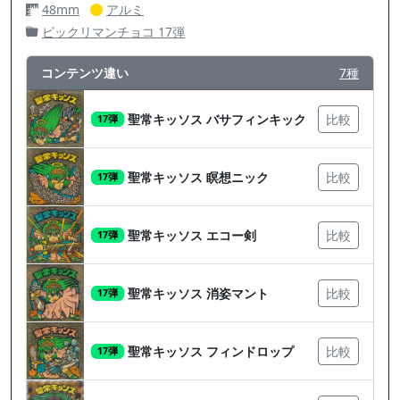
48mm
アルミ
ビックリマンチョコ 17弾
コンテンツ違い
7種
聖常キッソス バサフィンキック
比較
17弾
聖常キッソス 瞑想ニック
比較
17弾
聖常キッソス エコー剣
比較
17弾
聖常キッソス 消姿マント
比較
17弾
聖常キッソス フィンドロップ
比較
17弾