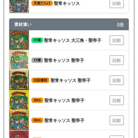
聖常キッソス
比較
天使だらけ
素材違い
8種
聖常キッソス 大三角・聖帝子
比較
17弾
聖常キッソス 聖帝子
比較
17弾
聖常キッソス 聖帝子
比較
伝説復刻
聖常キッソス 聖帝子
比較
20th
聖常キッソス 聖帝子
比較
20th