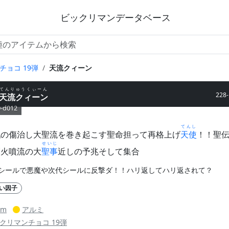
ビックリマンデータベース
チョコ 19弾
天流クィーン
てんりゅうくぃーん
228
天流クィーン
0-d012
てんし
戦の傷治し大聖流を巻き起こす聖命担って再格上げ
天使
！！聖
せいじ
創火噴流の大
聖事
近しの予兆そして集合
シールで悪魔や次代シールに反撃ダ！！ハリ返してハリ返されて？
い因子
mm
アルミ
クリマンチョコ 19弾