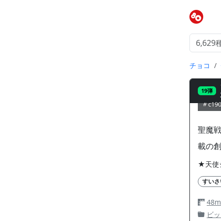
チョコ
19弾
c19
聖魔
載の
★天使
すいさ
48
ビッ