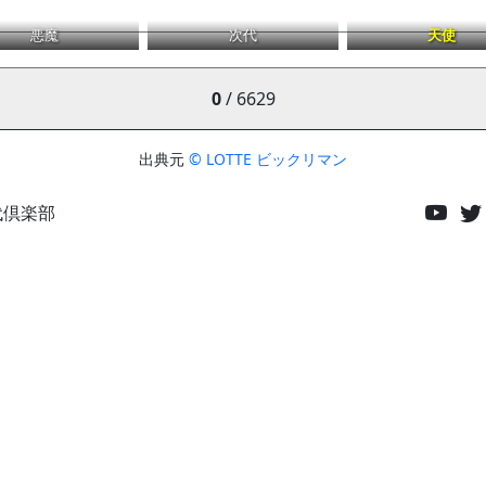
悪魔
次代
天使
0
/ 6629
出典元
© LOTTE ビックリマン
代倶楽部