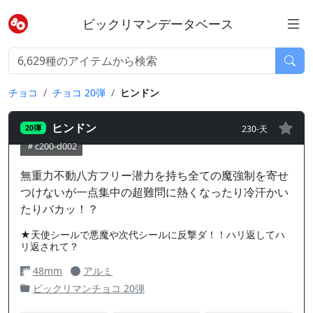
ビックリマンデータベース
チョコ
チョコ 20弾
ヒンドン
ヒンドン
230-天
20弾
c200-d002
無重力不動八方フリー潜力を持ち全ての魔強制を寄せ
つけないが一点集中の超難問に熱くなったり冷汗かい
たりバカッ！？
★天使シールで悪魔や次代シールに反撃ダ！！ハリ返してハ
リ返されて？
48mm
アルミ
ビックリマンチョコ 20弾