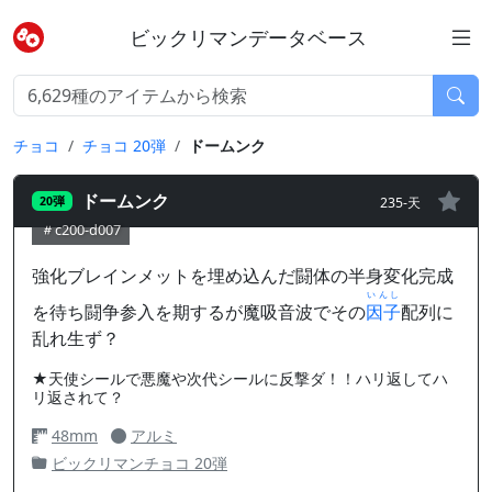
ビックリマンデータベース
チョコ
チョコ 20弾
ドームンク
ドームンク
235-天
20弾
c200-d007
強化ブレインメットを埋め込んだ闘体の半身変化完成
いんし
を待ち闘争参入を期するが魔吸音波でその
因子
配列に
乱れ生ず？
★天使シールで悪魔や次代シールに反撃ダ！！ハリ返してハ
リ返されて？
48mm
アルミ
ビックリマンチョコ 20弾