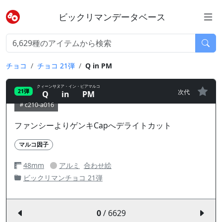
ビックリマンデータベース
チョコ
チョコ 21弾
Q in PM
クィーンサヌア・イン・ピアマルコ
次代
21弾
Q in PM
c210-a016
ファンシーよりゲンキCapへデライトカット
マルコ因子
48mm
アルミ
合わせ絵
ビックリマンチョコ 21弾
0
/ 6629