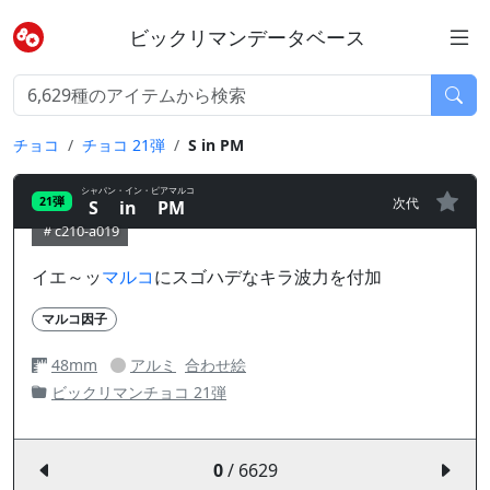
ビックリマンデータベース
チョコ
チョコ 21弾
S in PM
シャパン・イン・ピアマルコ
次代
21弾
S in PM
c210-a019
イエ～ッ
マルコ
にスゴハデなキラ波力を付加
マルコ因子
48mm
アルミ
合わせ絵
ビックリマンチョコ 21弾
0
/ 6629