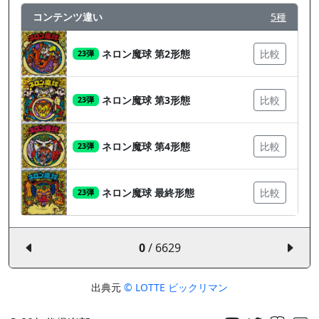
コンテンツ違い
5種
ネロン魔球 第2形態
比較
23弾
ネロン魔球 第3形態
比較
23弾
ネロン魔球 第4形態
比較
23弾
ネロン魔球 最終形態
比較
23弾
0
/ 6629
出典元
© LOTTE ビックリマン