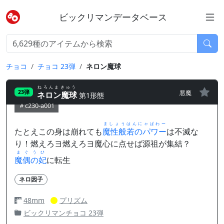
ビックリマンデータベース
チョコ
チョコ 23弾
ネロン魔球
ねろんまきゅう
悪魔
23弾
ネロン魔球
第1形態
c230-a001
ましょうはんにゃぱわー
たとえこの身は崩れても
魔性般若のパワー
は不滅な
り！燃えろヨ燃えろヨ魔心に点せば源祖が集結？
まぐうひ
魔偶の妃
に転生
ネロ因子
48mm
プリズム
ビックリマンチョコ 23弾