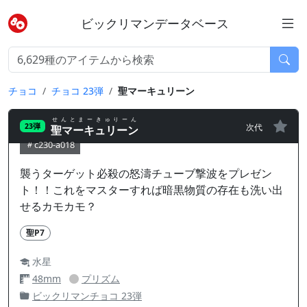
ビックリマンデータベース
チョコ
チョコ 23弾
聖マーキュリーン
せんとまーきゅりーん
次代
23弾
聖マーキュリーン
c230-a018
襲うターゲット必殺の怒濤チューブ撃波をプレゼン
ト！！これをマスターすれば暗黒物質の存在も洗い出
せるカモカモ？
聖P7
水星
48mm
プリズム
ビックリマンチョコ 23弾