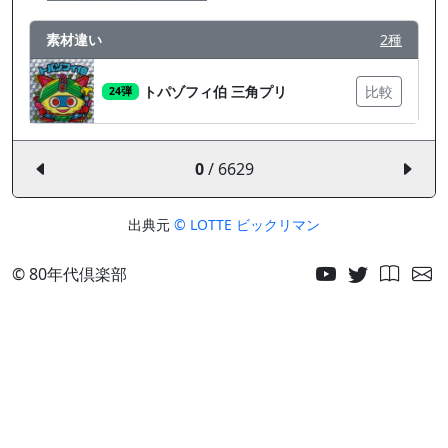
素材違い
2種
トパゾフィ伯 三角プリ
比較
24弾
0
/ 6629
出典元
© LOTTE ビックリマン
© 80年代倶楽部