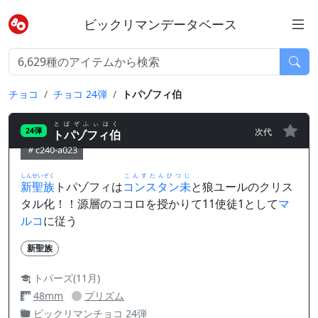
ビックリマンデータベース
チョコ
チョコ 24弾
トパゾフィ伯
とぱぞふぃはく
次代
24弾
トパゾフィ伯
c240-a023
しんせいぞく
こんすたんひつじ
新聖族
トパゾフィは
コンスタン未
と狼ユールのクリス
タル化！！源層のココロを授かりて11使徒1として
マ
ルコ
に従う
新聖族
トパーズ(11月)
48mm
プリズム
ビックリマンチョコ 24弾