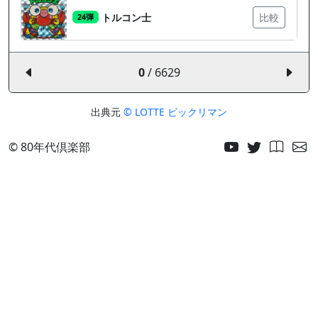
トルコン士
比較
24弾
0
/ 6629
出典元
© LOTTE ビックリマン
© 80年代倶楽部