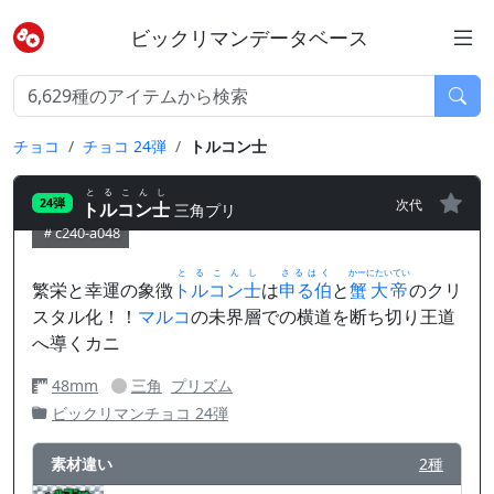
ビックリマンデータベース
チョコ
チョコ 24弾
トルコン士
とるこんし
次代
24弾
トルコン士
三角プリ
c240-a048
とるこんし
さるはく
かーにたいてい
繁栄と幸運の象徴
トルコン士
は
申る伯
と
蟹大帝
のクリ
スタル化！！
マルコ
の未界層での横道を断ち切り王道
へ導くカニ
48mm
三角
プリズム
ビックリマンチョコ 24弾
素材違い
2種