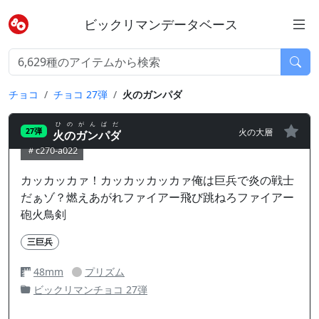
ビックリマンデータベース
チョコ
チョコ 27弾
火のガンパダ
ひのがんばだ
火の大層
27弾
火のガンパダ
c270-a022
カッカッカァ！カッカッカッカァ俺は巨兵で炎の戦士
だぁゾ？燃えあがれファイアー飛び跳ねろファイアー
砲火鳥剣
三巨兵
48mm
プリズム
ビックリマンチョコ 27弾