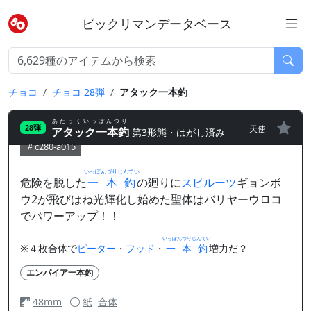
ビックリマンデータベース
チョコ
チョコ 28弾
アタック一本釣
あたっくいっぽんつり
天使
28弾
アタック一本釣
第3形態・はがし済み
c280-a015
いっぽんづりじんてい
危険を脱した
一本釣
の廻りに
スピルーツ
ギョンボ
ウ2が飛びはね光輝化し始めた聖体はバリヤーウロコ
でパワーアップ！！
いっぽんづりじんてい
※４枚合体で
ピーター
・
フッド
・
一本釣
増力だ？
エンパイア一本釣
48mm
紙
合体