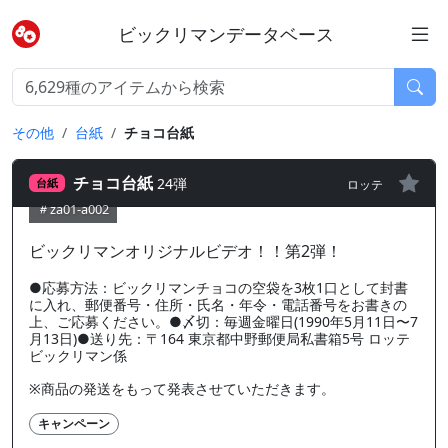
ビックリマンデータベース
その他
台紙
チョコ台紙
チョコ台紙
24弾
ロッテ
台紙
za01-a002
ビックリマンオリジナルビデオ！！第2弾！
●応募方法：ビックリマンチョコの空袋を3枚1口として封書
に入れ、郵便番号・住所・氏名・年令・電話番号をお書きの
上、ご応募ください。●〆切：毎週金曜日(1990年5月11日〜7
月13日)●送り先：〒164 東京都中野郵便局私書箱5号 ロッテ
ビックリマン係
※商品の発送をもって発表させていただきます。
キャンペーン