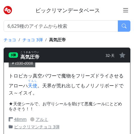
ビックリマンデータベース
チョコ
チョコ 3弾
高気圧帝
こうきあつてい
32-天
3弾
高気圧帝
c030-d008
トロピカッ真空パワーで魔物をフリーズドライさせる
てんし
アローハ
天使
。天界が荒れ出してもノリノリボードで
ス～イスイ。
★天使シールで、お守りシールを助けて悪魔シールにとどめ
をさそう！！
48mm
アルミ
ビックリマンチョコ 3弾