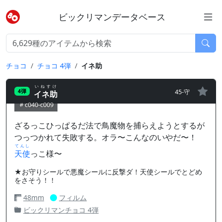
ビックリマンデータベース
チョコ
チョコ 4弾
イネ助
いねすけ
45-守
4弾
イネ助
c040-c009
ざるっこひっぱるだ法で鳥魔物を捕らえようとするが
つっつかれて失敗する。オラ〜こんなのいやだ〜！
てんし
天使
っこ様〜
★お守りシールで悪魔シールに反撃ダ！天使シールでとどめ
をさそう！！
48mm
フィルム
ビックリマンチョコ 4弾