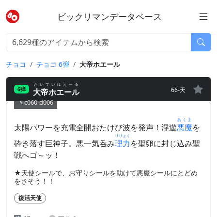
ビックリマンデータベース
チョコ
チョコ 6弾
大帝ホエール
たいていほえーる
66-天
6弾
大帝ホエール
c060-d006
あくま
太陽パワーを充電全開おたけび波を発声！浮遊
悪魔
を
りりょく
砕き落す巨神子。悪一気呑み
理力
を聖卵に封じ込み聖
戦へゴ～ッ！
★天使シールで、お守りシールを助けて悪魔シールにとどめ
をさそう！！
復活天使