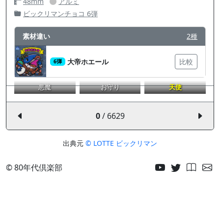
48mm
アルミ
ビックリマンチョコ 6弾
素材違い
2種
大帝ホエール
比較
6弾
悪魔
お守り
天使
0
/ 6629
出典元
© LOTTE ビックリマン
© 80年代倶楽部