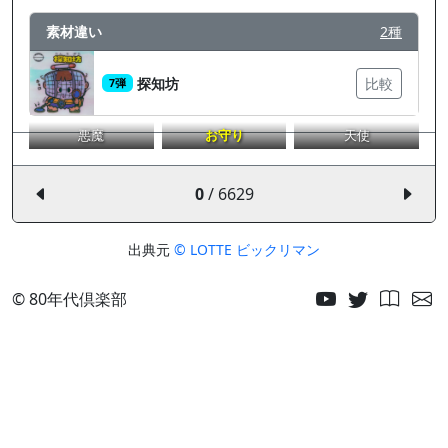
素材違い
2種
探知坊
比較
7弾
悪魔
お守り
天使
0
/ 6629
出典元
© LOTTE ビックリマン
© 80年代倶楽部