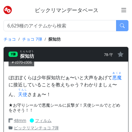
ビックリマンデータベース
チョコ
チョコ 7弾
探知坊
たんちぼう
78-守
7弾
探知坊
c070-c006
あくま
ぼぼぼくらは少年探知坊だぁ〜いと大声をあげて
悪魔
に接近していることを教えちゃう？わかりましぇ〜
てんし
ん、
天使
さまぁ〜！
★お守りシールで悪魔シールに反撃ダ！天使シールでとどめ
をさそう！！
48mm
フィルム
ビックリマンチョコ 7弾