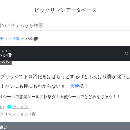
ビックリマンデータベース
チョコ 7弾
ハシ僧
はしぞう
82
ハシ僧
-c010
け
ブリッジでドロ沼化をはばもうとするけどふんばり脚が沈下
てんし
凶！ハシにも棒にもかからないョ、
天使
様！
りシールで悪魔シールに反撃ダ！天使シールでとどめをさそう！！
mm
フィルム
クリマンチョコ 7弾
違い