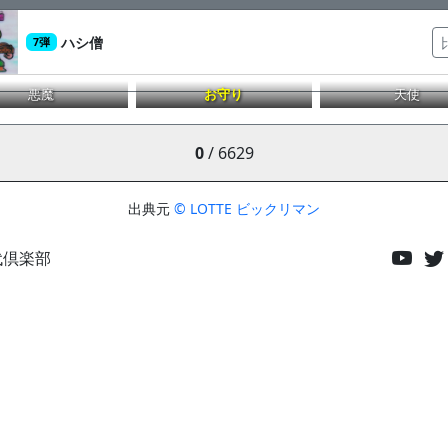
ハシ僧
7弾
悪魔
お守り
天使
0
/ 6629
出典元
© LOTTE ビックリマン
代倶楽部