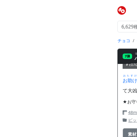
チョコ
7弾
c070
おたすけ
お助
て大
★お守
48
ビッ
素材