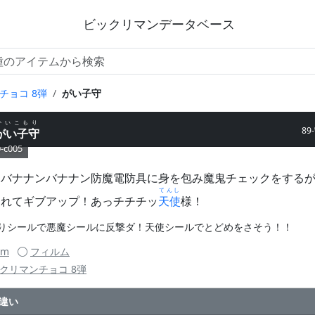
ビックリマンデータベース
チョコ 8弾
がい子守
かいこもり
89
がい子守
-c005
レバナナンバナナン防魔電防具に身を包み魔鬼チェックをする
てんし
切れてギブアップ！あっチチチッ
天使
様！
りシールで悪魔シールに反撃ダ！天使シールでとどめをさそう！！
mm
フィルム
クリマンチョコ 8弾
違い