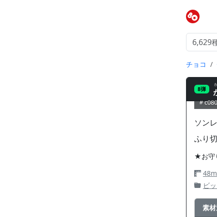
チョコ
8弾
c080
ソン
ふり
★お守
48
ビッ
素材