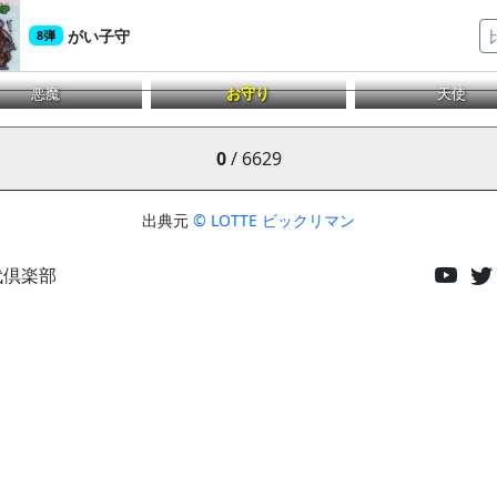
がい子守
8弾
悪魔
お守り
天使
0
/ 6629
出典元
© LOTTE ビックリマン
代倶楽部