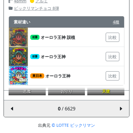
48mm
アルミ
ビックリマンチョコ 8弾
素材違い
4種
オーロラ王神 誤植
比較
8弾
オーロラ王神
比較
8弾
オーロラ王神
比較
東日本
悪魔
お守り
天使
0
/ 6629
出典元
© LOTTE ビックリマン