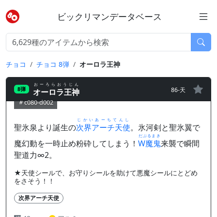
ビックリマンデータベース
チョコ
チョコ 8弾
オーロラ王神
おーろらおうじん
86-天
8弾
オーロラ王神
c080-d002
じかいあーちてんし
聖氷泉より誕生の
次界アーチ天使
。氷河剣と聖氷翼で
だぶるまき
魔幻動を一時止め粉砕してしまう！
W魔鬼
来襲で瞬間
聖道力∞2。
★天使シールで、お守りシールを助けて悪魔シールにとどめ
をさそう！！
次界アーチ天使