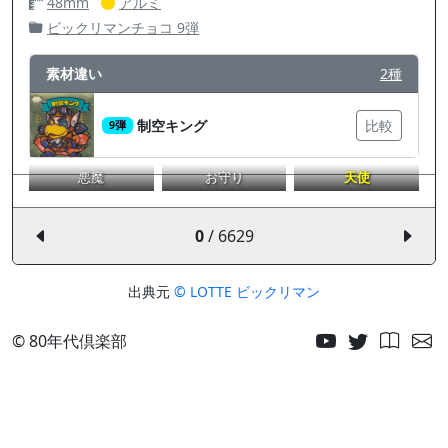
48mm
アルミ
ビックリマンチョコ 9弾
素材違い
2種
制空キング
比較
9弾
悪魔
お守り
天使
0
/ 6629
出典元
© LOTTE ビックリマン
© 80年代倶楽部