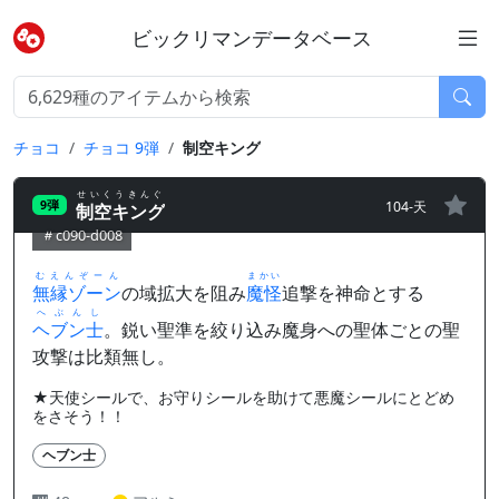
ビックリマンデータベース
チョコ
チョコ 9弾
制空キング
せいくうきんぐ
104-天
9弾
制空キング
c090-d008
むえんぞーん
まかい
無縁ゾーン
の域拡大を阻み
魔怪
追撃を神命とする
へぶんし
ヘブン士
。鋭い聖準を絞り込み魔身への聖体ごとの聖
攻撃は比類無し。
★天使シールで、お守りシールを助けて悪魔シールにとどめ
をさそう！！
ヘブン士