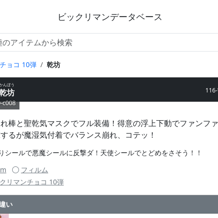
ビックリマンデータベース
チョコ 10弾
乾坊
かんぼう
116
乾坊
-c008
くれ棒と聖乾気マスクでフル装備！得意の浮上下動でファンフ
撃するが魔湿気付着でバランス崩れ、コテッ！
りシールで悪魔シールに反撃ダ！天使シールでとどめをさそう！！
mm
フィルム
クリマンチョコ 10弾
違い