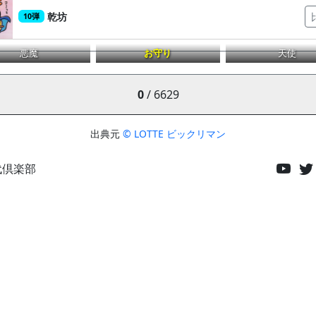
乾坊
10弾
悪魔
お守り
天使
0
/ 6629
出典元
© LOTTE ビックリマン
代倶楽部