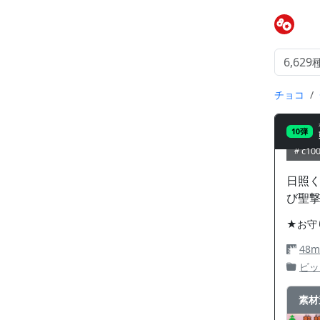
チョコ
10弾
c100
日照
び聖
★お守
48
ビッ
素材