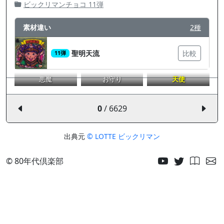
ビックリマンチョコ 11弾
素材違い
2種
聖明天流
比較
11弾
悪魔
お守り
天使
0
/ 6629
出典元
© LOTTE ビックリマン
© 80年代倶楽部