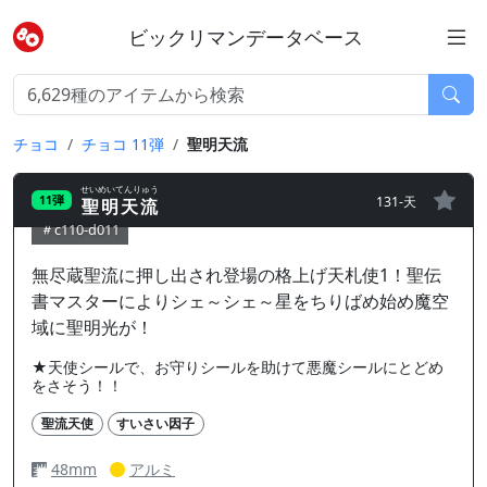
ビックリマンデータベース
チョコ
チョコ 11弾
聖明天流
せいめいてんりゅう
131-天
11弾
聖明天流
c110-d011
無尽蔵聖流に押し出され登場の格上げ天札使1！聖伝
書マスターによりシェ～シェ～星をちりばめ始め魔空
域に聖明光が！
★天使シールで、お守りシールを助けて悪魔シールにとどめ
をさそう！！
聖流天使
すいさい因子
48mm
アルミ