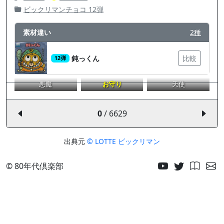
ビックリマンチョコ 12弾
素材違い
2種
鈍っくん
比較
12弾
悪魔
お守り
天使
0
/ 6629
出典元
© LOTTE ビックリマン
© 80年代倶楽部