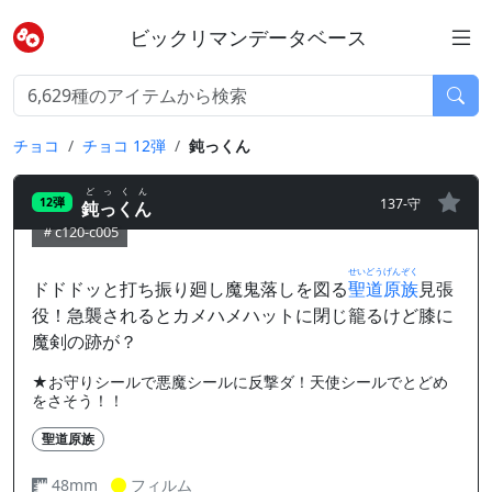
ビックリマンデータベース
チョコ
チョコ 12弾
鈍っくん
どっくん
137-守
12弾
鈍っくん
c120-c005
せいどうげんぞく
ドドドッと打ち振り廻し魔鬼落しを図る
聖道原族
見張
役！急襲されるとカメハメハットに閉じ籠るけど膝に
魔剣の跡が？
★お守りシールで悪魔シールに反撃ダ！天使シールでとどめ
をさそう！！
聖道原族
48mm
フィルム