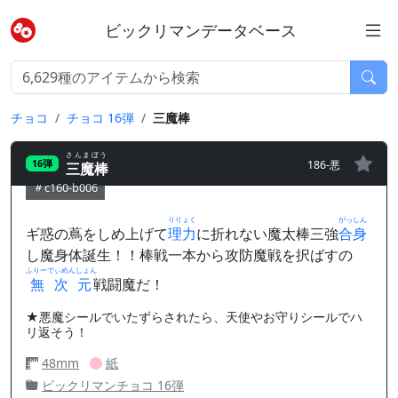
ビックリマンデータベース
チョコ
チョコ 16弾
三魔棒
さんまぼう
186-悪
16弾
三魔棒
c160-b006
りりょく
がっしん
ギ惑の蔦をしめ上げて
理力
に折れない魔太棒三強
合身
し魔身体誕生！！棒戦一本から攻防魔戦を択ばすの
ふりーでぃめんしょん
無次元
戦闘魔だ！
★悪魔シールでいたずらされたら、天使やお守りシールでハ
リ返そう！
48mm
紙
ビックリマンチョコ 16弾