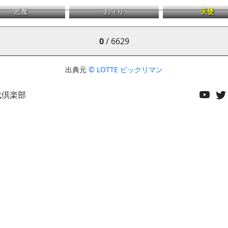
悪魔
お守り
天使
0
/ 6629
出典元
© LOTTE ビックリマン
代倶楽部