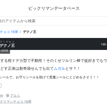
ビックリマンデータベース
チョコ 16弾
デクノ王
でくのおう
188
デクノ王
0-d008
とする程ドデカ型で不動性！そのくせツルリン棒で徒好きでも
線
どす正体は創奇袋せんでも出て
ムガル
とサ？！
シールで、お守りシールを助けて悪魔シールにとどめをさそう！！
mm
アルミ
クリマンチョコ 16弾