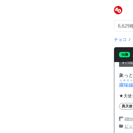
チョコ
16弾
c16
象っ
らみせん
羅味
★天使
異天使
48
ビッ