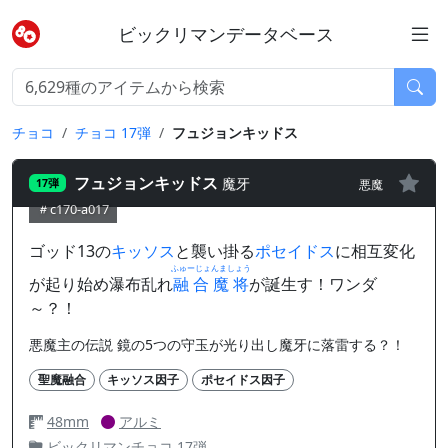
ビックリマンデータベース
チョコ
チョコ 17弾
フュジョンキッドス
フュジョンキッドス
魔牙
悪魔
17弾
c170-a017
ゴッド13の
キッソス
と襲い掛る
ポセイドス
に相互変化
ふゅーじょんましょう
が起り始め瀑布乱れ
融合魔将
が誕生す！ワンダ
～？！
悪魔主の伝説 鏡の5つの守玉が光り出し魔牙に落雷する？！
聖魔融合
キッソス因子
ポセイドス因子
48mm
アルミ
ビックリマンチョコ 17弾