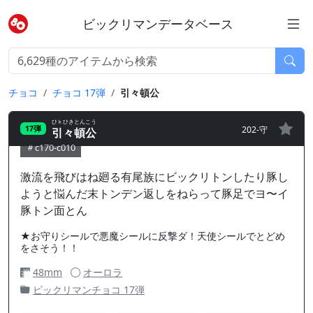
ビックリマンデータベース
チョコ
チョコ 17弾
引々頓公
ひｋひきとんこう
202-守
17弾
引々頓公
c170-c010
激流を飛びはね廻る有尾族にビックリトンしたり豚し
ようと悩んだ末トンデン返しをねらって豚足でヨ〜イ
豚トン面とん
★お守りシールで悪魔シールに反撃ダ！天使シールでとどめ
をさそう！！
48mm
オーロラ
ビックリマンチョコ 17弾