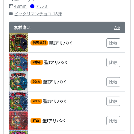
48mm
アルミ
ビックリマンチョコ 18弾
素材違い
7種
聖Iアリババ
比較
伝説復刻
聖Iアリババ
比較
7神帝
聖Iアリババ
比較
20th
聖Iアリババ
比較
20th
聖Iアリババ
比較
紅白