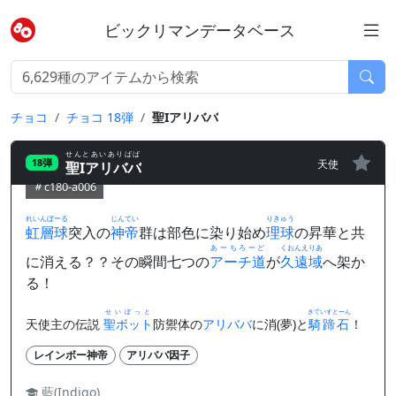
ビックリマンデータベース
チョコ
チョコ 18弾
聖Iアリババ
せんとあいありばば
天使
18弾
聖Iアリババ
c180-a006
れいんぼーる
じんてい
りきゅう
虹層球
突入の
神帝
群は部色に染り始め
理球
の昇華と共
あーちろーど
くおんえりあ
に消える？？その瞬間七つの
アーチ道
が
久遠域
へ架か
る！
せいぼっと
きていすとーん
天使主の伝説
聖ボット
防禦体の
アリババ
に消(夢)と
騎蹄石
！
レインボー神帝
アリババ因子
藍(Indigo)