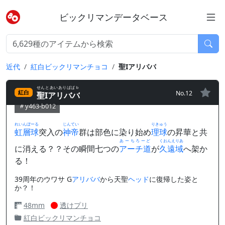
ビックリマンデータベース
近代
紅白ビックリマンチョコ
聖Iアリババ
せんとあいありばばｂ
No.12
紅白
聖Iアリババ
y463-b012
れいんぼーる
じんてい
りきゅう
虹層球
突入の
神帝
群は部色に染り始め
理球
の昇華と共
あーちろーど
くおんえりあ
に消える？？その瞬間七つの
アーチ道
が
久遠域
へ架か
る！
39周年のウワサ G
アリババ
から天聖
ヘッド
に復帰した姿と
か？！
48mm
透けプリ
紅白ビックリマンチョコ