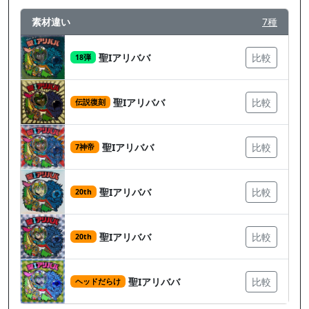
素材違い
7種
聖Iアリババ
比較
18弾
聖Iアリババ
比較
伝説復刻
聖Iアリババ
比較
7神帝
聖Iアリババ
比較
20th
聖Iアリババ
比較
20th
聖Iアリババ
比較
ヘッドだらけ