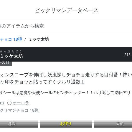
ビックリマンデータベース
チョコ 18弾
ミッケ太坊
みっけたぼう
215
ミッケ太坊
-c011
メオンスコープを伸ばし妖鬼探しチョチョ走りする目付番！怖
ッケ印をチョッと貼ってすぐクルリ退散よ
りシールは悪魔や天使シールのピンチヒッター！！ハリ返して逆転アリ
mm
オーロラ
クリマンチョコ 18弾
悪魔
お守り
天使