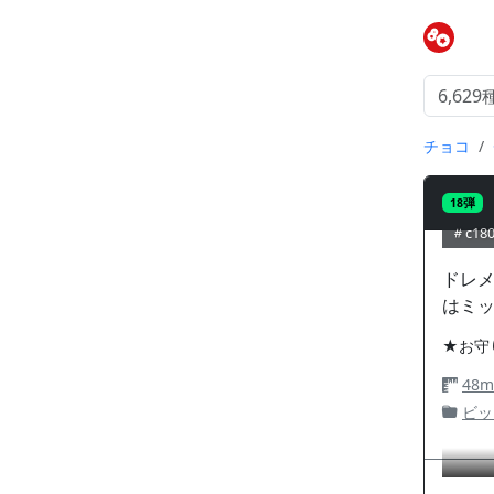
チョコ
18弾
c180
ドレ
はミ
★お守
48
ビッ