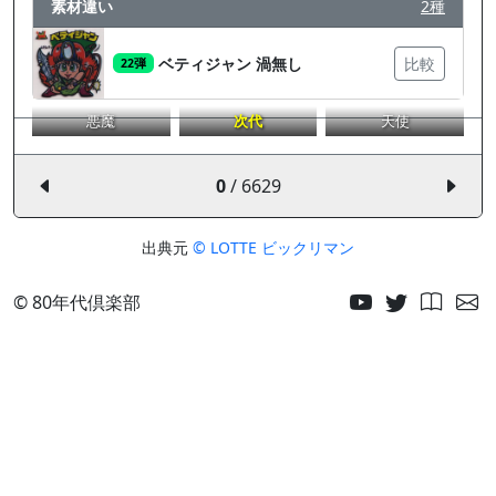
素材違い
2種
ベティジャン 渦無し
比較
22弾
悪魔
次代
天使
0
/ 6629
出典元
© LOTTE ビックリマン
© 80年代倶楽部