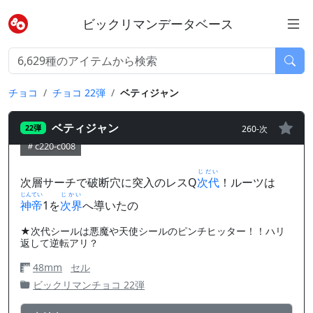
ビックリマンデータベース
チョコ
チョコ 22弾
ベティジャン
ベティジャン
260-次
22弾
c220-c008
じだい
次層サーチで破断穴に突入のレスQ
次代
！ルーツは
じんてい
じかい
神帝
1を
次界
へ導いたの
★次代シールは悪魔や天使シールのピンチヒッター！！ハリ
返して逆転アリ？
48mm
セル
ビックリマンチョコ 22弾