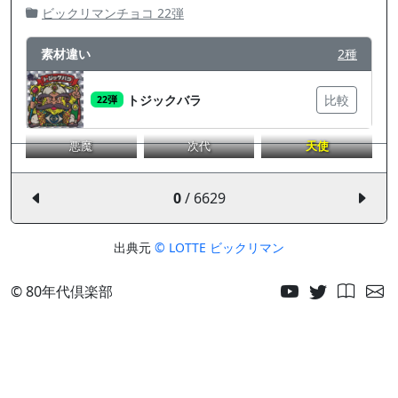
ビックリマンチョコ 22弾
素材違い
2種
トジックバラ
比較
22弾
悪魔
次代
天使
0
/ 6629
出典元
© LOTTE ビックリマン
© 80年代倶楽部