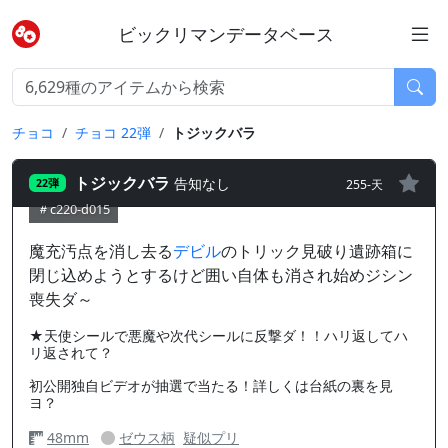
ビックリマンデータベース
チョコ
チョコ 22弾
トジックバラ
トジックバラ
告知なし
255-天
22弾
c220-d015
魔充汚点を消し去る
デビル
のトリック見破り遺跡箱に
閉じ込めようとするけど囲い自体も消され始めジシン
喪失ダ～
★天使シールで悪魔や次代シールに反撃ダ！！ハリ返してハ
リ返されて？
初公開独自ビデオが抽選で当たる！詳しくは台紙の裏を見
ヨ？
48mm
ゼウス柄
疑似プリ