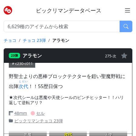
ビックリマンデータベース
チョコ
チョコ 23弾
アラモン
アラモン
275-次
23弾
c230-c011
野聖士よりの悪棒ブロックテクターを鎧い聖魔野戦に
じだい
出陣
次代
！！55歴日保つ
★次代シールは悪魔や天使シールのピンチヒッター！！ハリ
返して逆転アリ？
48mm
セル
ビックリマンチョコ 23弾
悪魔
次代
天使