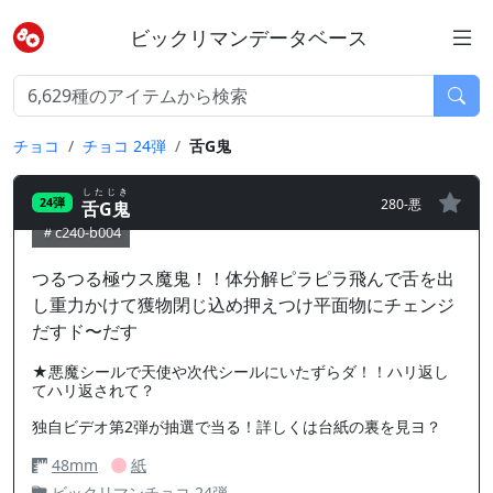
ビックリマンデータベース
チョコ
チョコ 24弾
舌G鬼
したじき
280-悪
24弾
舌G鬼
c240-b004
つるつる極ウス魔鬼！！体分解ピラピラ飛んで舌を出
し重力かけて獲物閉じ込め押えつけ平面物にチェンジ
だすド〜だす
★悪魔シールで天使や次代シールにいたずらダ！！ハリ返し
てハリ返されて？
独自ビデオ第2弾が抽選で当る！詳しくは台紙の裏を見ヨ？
48mm
紙
ビックリマンチョコ 24弾