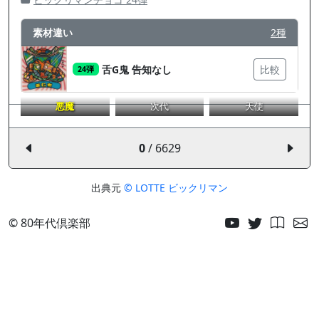
素材違い
2種
舌G鬼 告知なし
比較
24弾
悪魔
次代
天使
0
/ 6629
出典元
© LOTTE ビックリマン
© 80年代倶楽部