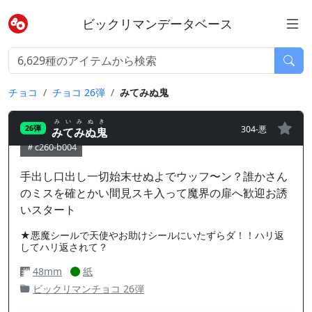
ビックリマンデータベース
チョコ
チョコ 26弾
みてみぬ鬼
みいみぬき
304-悪
26弾
みてみぬ鬼
c260-b004
手出し口出し一切始末せぬよでウッフ〜ン？誰かさん
のミスを確とかい間見スキ入って魔界の扉へ歓迎お誘
いスタート
★悪魔シールで天使やお助けシールにいたずらダ！！ハリ返
してハリ返されて？
48mm
紙
ビックリマンチョコ 26弾