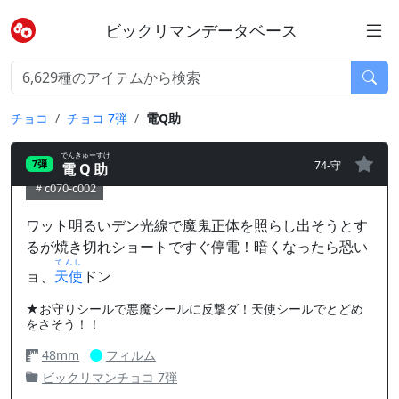
ビックリマンデータベース
チョコ
チョコ 7弾
電Q助
でんきゅーすけ
74-守
7弾
電Q助
c070-c002
ワット明るいデン光線で魔鬼正体を照らし出そうとす
るが焼き切れショートですぐ停電！暗くなったら恐い
てんし
ョ、
天使
ドン
★お守りシールで悪魔シールに反撃ダ！天使シールでとどめ
をさそう！！
48mm
フィルム
ビックリマンチョコ 7弾