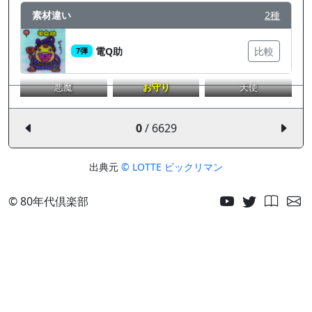
素材違い
2種
電Q助
比較
7弾
悪魔
お守り
天使
0
/ 6629
出典元
© LOTTE ビックリマン
© 80年代倶楽部