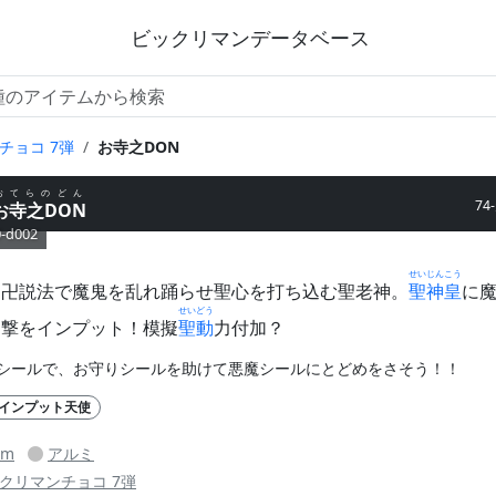
ビックリマンデータベース
チョコ 7弾
お寺之DON
おてらのどん
74
お寺之DON
0-d002
せいじんこう
じ卍説法で魔鬼を乱れ踊らせ聖心を打ち込む聖老神。
聖神皇
に
せいどう
ツ撃をインプット！模擬
聖動
力付加？
シールで、お守りシールを助けて悪魔シールにとどめをさそう！！
インプット天使
mm
アルミ
クリマンチョコ 7弾