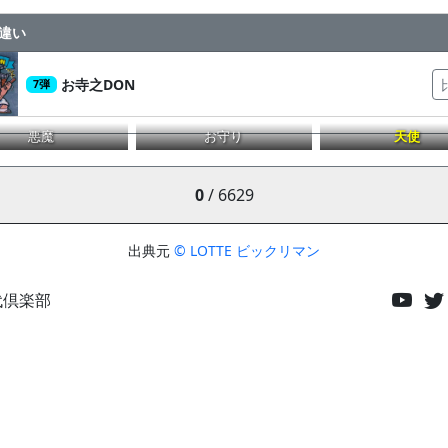
違い
お寺之DON
7弾
悪魔
お守り
天使
0
/ 6629
出典元
© LOTTE ビックリマン
代倶楽部