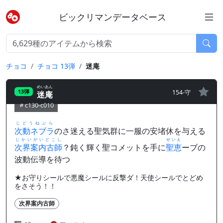
ビックリマンデータベース
チョコ
チョコ 13弾
迷庵
めいあん
154-守
13弾
迷庵
c130-c010
じどうねぶら
次動ネブラ
のさ迷える聖気群に一服の安堵休を与える
じかいがいどこし
せいえ
次界案内古師
？鈍く輝く聖コメットを手に
聖恵
ーブの
波動伝導を待つ
★お守りシールで悪魔シールに反撃ダ！天使シールでとどめ
をさそう！！
次界案内古師