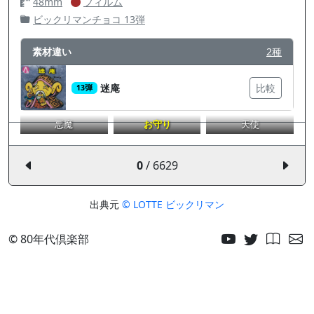
48mm
フィルム
ビックリマンチョコ 13弾
素材違い
2種
迷庵
比較
13弾
悪魔
お守り
天使
0
/ 6629
出典元
© LOTTE ビックリマン
© 80年代倶楽部