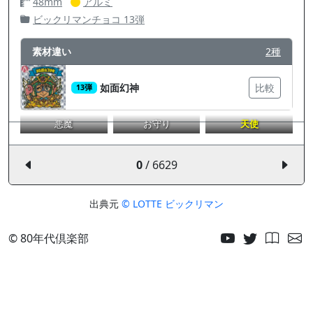
48mm
アルミ
ビックリマンチョコ 13弾
素材違い
2種
如面幻神
比較
13弾
悪魔
お守り
天使
0
/ 6629
出典元
© LOTTE ビックリマン
© 80年代倶楽部