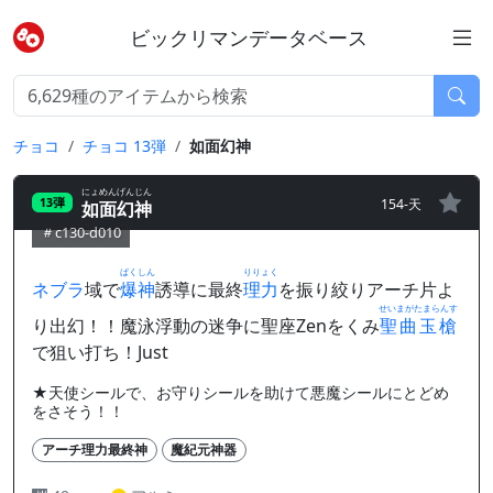
ビックリマンデータベース
チョコ
チョコ 13弾
如面幻神
にょめんげんじん
154-天
13弾
如面幻神
c130-d010
ばくしん
りりょく
ネブラ
域で
爆神
誘導に最終
理力
を振り絞りアーチ片よ
せいまがたまらんす
り出幻！！魔泳浮動の迷争に聖座Zenをくみ
聖曲玉槍
で狙い打ち！Just
★天使シールで、お守りシールを助けて悪魔シールにとどめ
をさそう！！
アーチ理力最終神
魔紀元神器