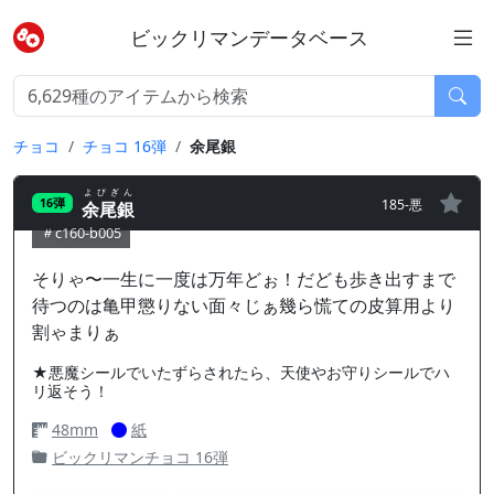
ビックリマンデータベース
チョコ
チョコ 16弾
余尾銀
よびぎん
185-悪
16弾
余尾銀
c160-b005
そりゃ〜一生に一度は万年どぉ！だども歩き出すまで
待つのは亀甲懲りない面々じぁ幾ら慌ての皮算用より
割ゃまりぁ
★悪魔シールでいたずらされたら、天使やお守りシールでハ
リ返そう！
48mm
紙
ビックリマンチョコ 16弾