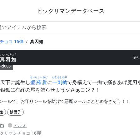
ビックリマンデータベース
チョコ 16弾
真因如
しんいんみょう
185
真因如
0-d005
せーらしーるど
ひとさしやり
女天下に誕生し
聖羅盾
に
一刺槍
で身構えて一撫で掻きあげ魔刃
魔銀狐に有終の尾を飾らせようゾさぁコン？！
シールで、お守りシールを助けて悪魔シールにとどめをさそう！！
鬼
妙因子
mm
アルミ
クリマンチョコ 16弾