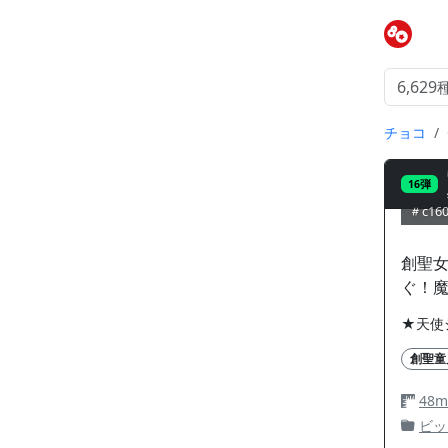
チョコ
16弾
c16
創聖
ぐ！
★天使
創聖童
48
ビッ