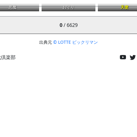
悪魔
お守り
天使
0
/ 6629
出典元
© LOTTE ビックリマン
代倶楽部